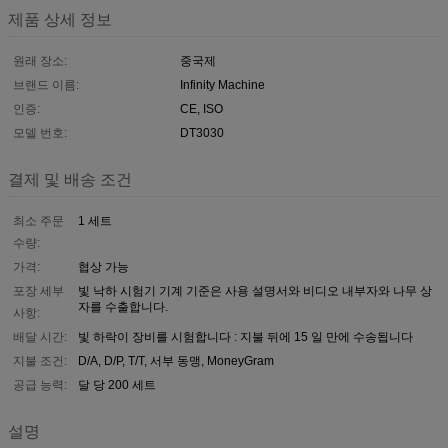
제품 상세 정보
원래 장소:
중국제
브랜드 이름:
Infinity Machine
인증:
CE, ISO
모델 번호:
DT3030
결제 및 배송 조건
최소 주문
1 세트
수량:
가격:
협상 가능
포장 세부
빛 낙하 시험기 기계 기준은 사용 설명서와 비디오 내부자와 나무 상
자를 수출합니다.
사항:
배달 시간:
빛 하락이 장비를 시험합니다 : 지불 뒤에 15 일 만에 수송됩니다
지불 조건:
D/A, D/P, T/T, 서부 동맹, MoneyGram
공급 능력:
달 당 200 세트
설명