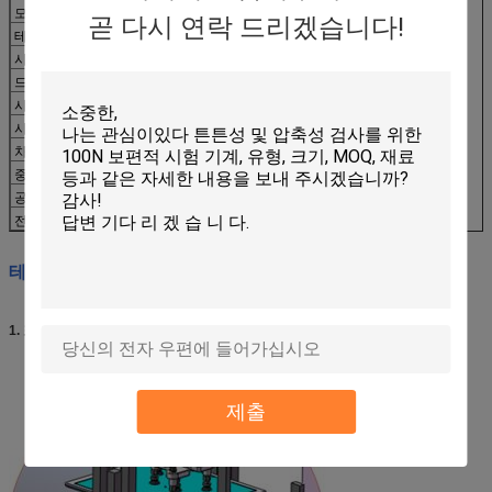
모델
DT3030
곧 다시 연락 드리겠습니다!
테스트양
2 PC
시험하중 (최대)
2Kgf (최대)
드롭 높이
0 - 300 밀리미터 (또는 상술했습니다)
시험 속도
/ 분 5일부터 25일까지 사이클
시험 주기
1~999,999times (사이클)
차원 (WxDxH)
850x370x850mm
중량
약 80 킬로그램
공기 공급원
≥0.5MPa
전원 공급기
AC220V 50Hz 3A 또는 사용자에 의해 지정됩니다
테스트 도입 :
1. 표면들은 테스트를 떨어뜨립니다
제출