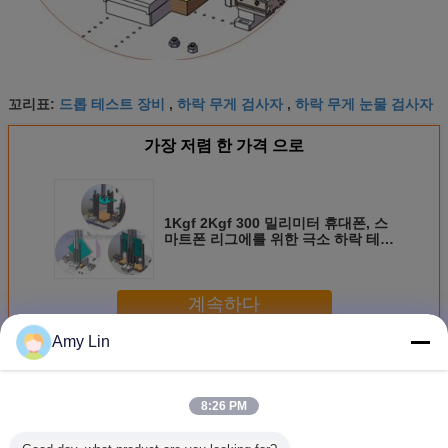
드롭 테스트 장비
하락 무게 검사자
하락 무게 눈물 검사자
꼬리표:
,
,
가장 저렴 한 가격 으로
1Kgf 2Kgf 300 밀리미터 휴대폰, 스
마트폰 리그에를 위한 극소 하락 테스
팅 기계는 시험 기계를 떨어뜨립니다
계속하다
Amy Lin
드롭 테스트 머신
더 많은 것
8:26 PM