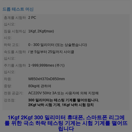
드롭 테스트 머신
총계를 시험하
2 PC
십시오:
짐을 시험하십
1Kgf, 2Kgf(max)
시오:
하락 고도:
0 - 300 밀리미터 (또는 상술했습니다)
속도를 시험하
/ 분 5일부터 25일까지 사이클
십시오:
주기를 시험하
1~999,999times (주기)
십시오:
차원:
W850xH370xD850mm
중량:
80kg에 관하여
전원 공급기:
AC220V 50Hz 3A 또는 사용자에 의해 지정해
300 밀리미터는 테스팅 기계를 떨어뜨립니다
강조점:
,
2Kgf 낙하 시험 기계
1Kgf 낙하 시험 장치
,
1Kgf 2Kgf 300 밀리미터 휴대폰, 스마트폰 리그에
를 위한 극소 하락 테스팅 기계는 시험 기계를 떨어뜨
립니다