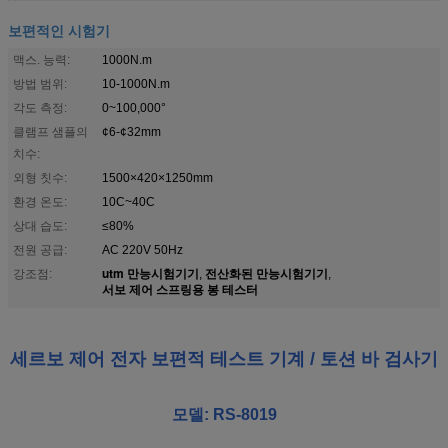
보편적인 시험기
맥스. 능력:
1000N.m
방법 범위:
10-1000N.m
각도 측정:
0~100,000°
클램프 샘플의
¢6-¢32mm
치수:
외형 칫수:
1500×420×1250mm
환경 온도:
10C~40C
상대 습도:
≤80%
전원 공급:
AC 220V 50Hz
utm 만능시험기기
전산화된 만능시험기기
강조점:
,
,
서보 제어 스프링용 봉 테스터
세르보 제어 전자 보편적 테스트 기계 / 토션 바 검사기
모델: RS-8019