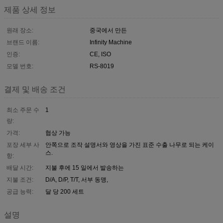
제품 상세 정보
원래 장소:
중국에서 만든
브랜드 이름:
Infinity Machine
인증:
CE, ISO
모델 번호:
RS-8019
결제 및 배송 조건
최소 주문 수
1
량:
가격:
협상 가능
포장 세부 사
안쪽으로 조작 설명서와 영상을 가진 표준 수출 나무로 되는 케이
스.
항:
배달 시간:
지불 후에 15 일에서 발송하는
지불 조건:
D/A, D/P, T/T, 서부 동맹,
공급 능력:
달 당 200 세트
설명