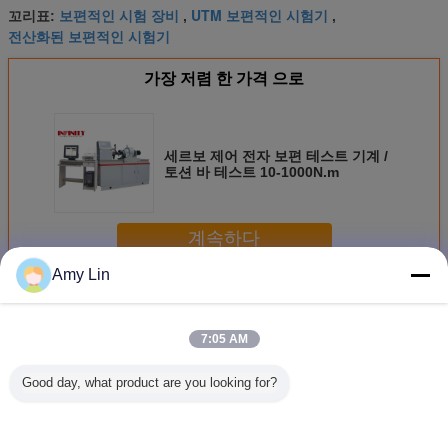
보편적인 시험 장비
UTM 보편적인 시험기
꼬리표:
,
,
전산화된 보편적인 시험기
가장 저렴 한 가격 으로
세르보 제어 전자 보편 테스트 기계 /
토션 바 테스트 10-1000N.m
계속하다
Amy Lin
보편적인 시험기
더 많은 것
7:05 AM
Good day, what product are you looking for?
인피니티 서보 제
튼튼성 및 압축성
세르보 컨트롤 보
금속 막대 
어 UTM
검사를 위한 100N
편적인 테스트 기
UTM UT
보편적 시험 기계
계 UTM 사용자 정
터 제어 