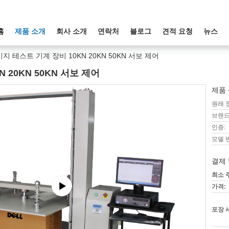
홈
제품 소개
회사 소개
연락처
블로그
견적 요청
뉴스
지 테스트 기계 장비 10KN 20KN 50KN 서보 제어
 20KN 50KN 서보 제어
제품 
원래 
브랜드
인증:
모델 
결제 
최소 
가격:
포장 