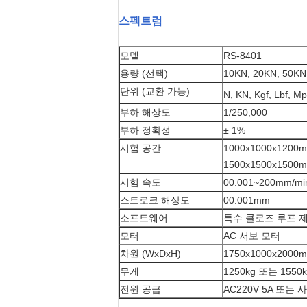
스펙트럼
모델
RS-8401
용량 (선택)
10KN, 20KN, 50KN
단위 (교환 가능)
N, KN, Kgf, Lbf, Mp
부하 해상도
1/250,000
부하 정확성
± 1%
시험 공간
1000x1000x1200
1500x1500x1500
시험 속도
00.001~200mm/mi
스트로크 해상도
00.001mm
소프트웨어
특수 클로즈 루프 
모터
AC 서보 모터
차원 (WxDxH)
1750x1000x2000
무게
1250kg 또는 1550k
전원 공급
AC220V 5A 또는