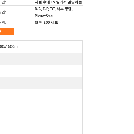
시간:
지불 후에 15 일에서 발송하는
D/A, D/P, T/T, 서부 동맹,
조건:
MoneyGram
능력:
달 당 200 세트
촉
500x1500mm