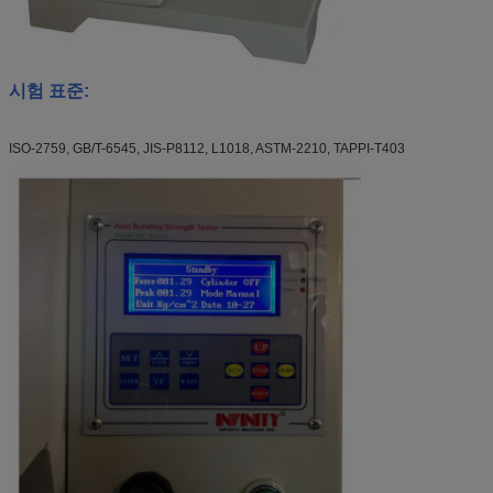
시험 표준:
ISO-2759, GB/T-6545, JIS-P8112, L1018, ASTM-2210, TAPPI-T403