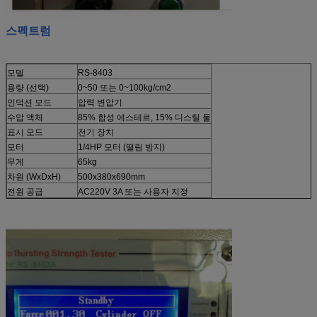
스펙트럼
모델
RS-8403
용량 (선택)
0~50 또는 0~100kg/cm2
인덕션 모드
압력 변압기
수압 액체
85% 합성 에스테르, 15% 디스틸 물
표시 모드
전기 장치
모터
1/4HP 모터 (떨림 방지)
무게
65kg
차원 (WxDxH)
500x380x690mm
전원 공급
AC220V 3A 또는 사용자 지정