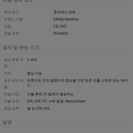
원래 장소:
중국에서 만든
브랜드 이름:
Infinity Machine
인증:
CE, ISO
모델 번호:
RS-8403
결제 및 배송 조건
최소 주문 수
1 세트
량:
가격:
협상 가능
포장 세부 사
안쪽으로 조작 설명서와 영상을 가진 표준 수출 나무로 되는 케이
스.
항:
배달 시간:
지불 후에 15 일에서 발송하는
지불 조건:
D/A, D/P, T/T, 서부 동맹, MoneyGram
공급 능력:
달 당 200 세트
설명