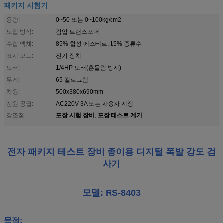
패키지 시험기
용량:
0~50 또는 0~100kg/cm2
도입 방식:
감압 트랜스포머
수압 액체:
85% 합성 에스테르, 15% 증류수
표시 모드:
전기 장치
모터:
1/4HP 모터(흔들림 방지)
무게:
65 킬로그램
차원:
500x380x690mm
전원 공급:
AC220V 3A 또는 사용자 지정
포장 시험 장비
포장 테스트 계기
강조점:
,
전자 패키지 테스트 장비 종이용 디지털 폭발 강도 검
사기
모델: RS-8403
목적: