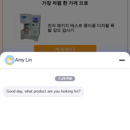
가장 저렴 한 가격 으로
전자 패키지 테스트 종이용 디지털 폭
발 강도 검사기
계속하다
Amy Lin
패키지 시험기
더 많은 것
7:29 PM
Good day, what product are you looking for?
QC 테스트 머신 실
자동 귀환 제어 장
서류상 포장 자유
포장 경사
험실 상태 무료 투
치 포장 시험 장비
로운 가을 하락 검
험기 골판
입 ISTA 패키지 테
사자, 2.5 Kva 하락
충격 시험
스트
무게 충격 시험 기
지 상자 
계
시험
언어를 바꾸십시오
Korean