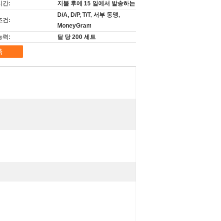
시간:
지불 후에 15 일에서 발송하는
D/A, D/P, T/T, 서부 동맹,
조건:
MoneyGram
능력:
달 당 200 세트
촉