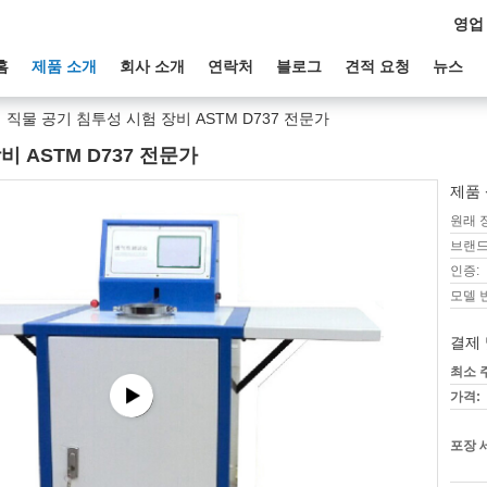
영업
홈
제품 소개
회사 소개
연락처
블로그
견적 요청
뉴스
직물 공기 침투성 시험 장비 ASTM D737 전문가
 ASTM D737 전문가
제품 
원래 
브랜드
인증:
모델 
결제 
최소 
가격:
포장 