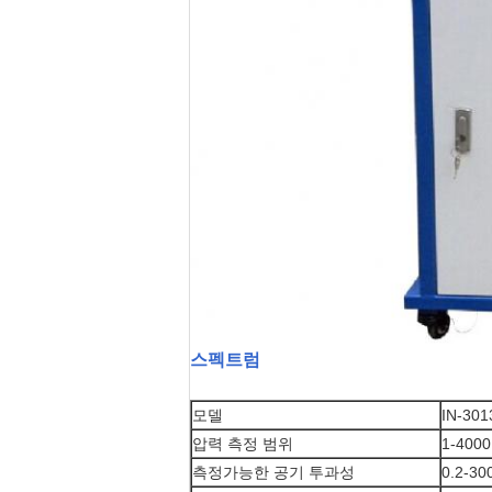
스펙트럼
모델
IN-301
압력 측정 범위
1-40
측정가능한 공기 투과성
0.2-3