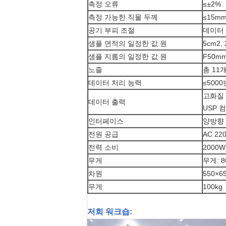
측정 오류
≤±2%
측정 가능한 직물 두께
≤15m
공기 부피 조절
데이터
샘플 면적의 일정한 값 원
5cm2, 
샘플 지름의 일정한 값 원
F50mm
노즐
총 11
데이터 처리 능력
≤500
고화질 
데이터 출력
USP 
인터페이스
양방향
전원 공급
AC 2
전력 소비
2000W
무게
무게: 8
차원
550×6
무게
100kg
저희 워크숍: