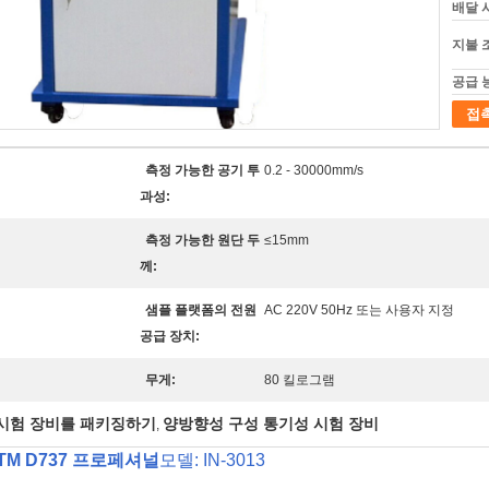
배달 
지불 
공급 
접
측정 가능한 공기 투
0.2 - 30000mm/s
과성:
측정 가능한 원단 두
≤15mm
께:
샘플 플랫폼의 전원
AC 220V 50Hz 또는 사용자 지정
공급 장치:
무게:
80 킬로그램
시험 장비를 패키징하기
양방향성 구성 통기성 시험 장비
,
TM D737 프로페셔널
모델: IN-3013