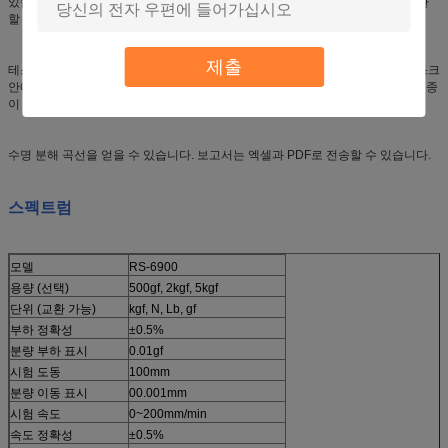
있습니다. 그들은 글로벌 고객에 의해 사용됩니다. N, Lb, gf, kgf는 자유롭게 전환
할 수 있습니다.
제출
테스트 방법은 자유롭게 설정, 저장, 조정, 수정 할 수 있습니다. 결과는 하드 디스크
안에 저장되어야 합니다. 그것은 데이터를 인쇄 할 수 있습니다.곡선을 직접 (A4 종
이 한 조각은 곡선 그림의 표시된 N 조각을 저장할 수 있습니다).
수명 분해 곡선을 얻을 수 있습니다. 보고서는 엑셀과 PDF로 전송할 수 있습니다.
스펙트럼
모델
RS-6900
용량 (선택)
500gf, 2kgf, 5kgf
단위 (교환 가능)
kgf, N, Lb, gf
부하 정확성
±0.5%
분량 부하 표시
0.01gf
시험 도동
100mm
분량 이동 표시
00.001mm
시험 속도
0~200mm/min
속도 정확성
±0.5%