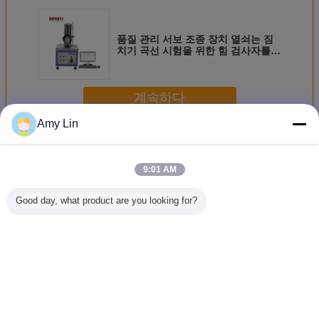
품질 관리 서보 조종 장치 열쇠는 짐
치기 곡선 시험을 위한 힘 검사자를
불을 땝니다
계속하다
Amy Lin
키보드 단추 검사자
더 많은 것
9:01 AM
Good day, what product are you looking for?
전원 버튼 스위치
전원 버튼 클릭 비
테스트 힘 범위
테스트
키보드 클릭 비율
율 테스터 노트북
200gf ~ 1000gf 경
0~200mm
검사기 노트북 스
스마트폰 3점 / 4점
제 4 스테이션 기계
무 키 힘 
마트폰 압축 및 굴
굽힘 시험기
버튼 검사기
보드 버튼
곡 테스트 기계
기
언어를 바꾸십시오
Korean