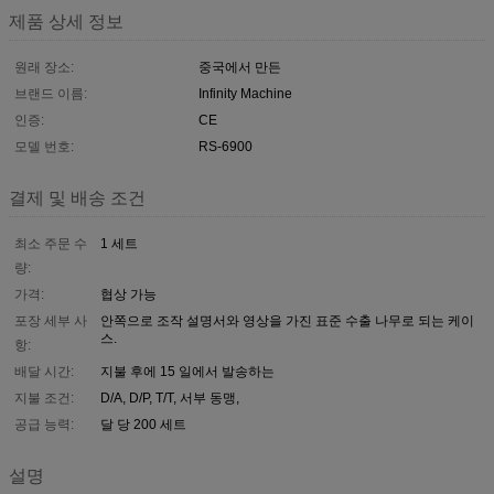
제품 상세 정보
원래 장소:
중국에서 만든
브랜드 이름:
Infinity Machine
인증:
CE
모델 번호:
RS-6900
결제 및 배송 조건
최소 주문 수
1 세트
량:
가격:
협상 가능
포장 세부 사
안쪽으로 조작 설명서와 영상을 가진 표준 수출 나무로 되는 케이
스.
항:
배달 시간:
지불 후에 15 일에서 발송하는
지불 조건:
D/A, D/P, T/T, 서부 동맹,
공급 능력:
달 당 200 세트
설명