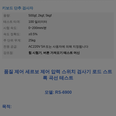
키보드 단추 검사자
용량:
500gf, 2kgf, 5kgf
테스트 타격:
100 밀리미터
시험 속도:
0~200mm/분
속도 정확도:
±0.5%
주 단위 무게:
25kg
전원 공급:
AC220V 5A 또는 사용자에 의해 지정됩니다
힘 시험기
버튼 가져오기 테스트 머신
강조점:
,
품질 제어 세르보 제어 압력 스위치 검사기 로드 스트
록 곡선 테스트
모델: RS-6900
목적: