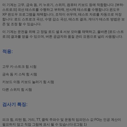
이 기계는 고무, 금속 돔, 키 누르기, 스위치, 컴퓨터 키보드 등에 적합합니다. [부하-
스트로크] 곡선 테스트를 수행하고 부하력, 반사력 테스트를 수행합니다.윈도우
XP 윈도우 프로그램을 채택합니다, 조작이 쉬우며, 테스트 자료를 자동으로 저장
합니다: 로드 스트로크 곡선, 수명 감소 곡선, 테스트 결과, 게다가 테스트 방법은 보
존 및 조정 할 수 있습니다.
이 기계는 운전을 위해 고 정밀 로드 셀 & 서보 모터를 채택하고, 올바른 [로드-스트
로크] 결과를 얻을 수 있으며, 버튼 공급자와 품질 관리 요원으로 널리 사용됩니다.
적용
:
고무 키-스트크 힘 시험
금속 돔 키 스틱 힘 시험
키보드 이동 키보드 눌러기 힘 시험
다른 스위치 힘 시험
검사기 특징:
피크 힘, 리턴 힘, 거리, TT, 클릭 주파수 및 운동적 임피던스 값 FO는 인공 계산이
필요하지 않고 직접 그림에 표시 될 수 있습니다 ((그림 1)