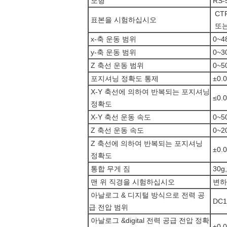
모형
RS-
CT
표본을 시험하십시오
또는
x-축 운동 범위
0~4
y-축 운동 범위
0~3
Z 축선 운동 범위
0~5
포지셔닝 정확도 통제
±0.0
X-Y 축선에 의하여 반복되는 포지셔닝
≤0.0
정확도
X-Y 축선 운동 속도
0~5
Z 축선 운동 속도
0~2
Z 축선에 의하여 반복되는 포지셔닝
±0.
정확도
통합 무게 짐
30g,
맨 위 직경을 시험하십시오
변하기
아날로그 & 디지털 방식으로 전력 공
DC1
급 전압 범위
아날로그 &digital 전력 공급 전압 정확
±0.