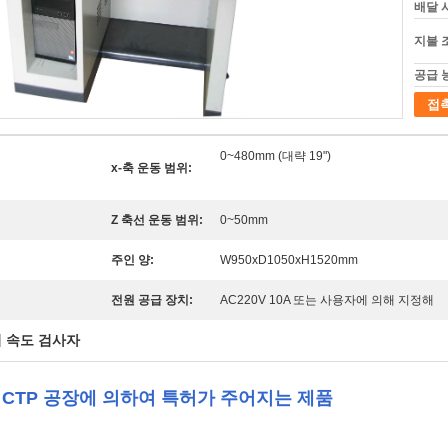
배달 
지불 
공급 
접
0~480mm (대략 19")
x-축 운동 범위:
Z 축선 운동 범위:
0~50mm
주인 양:
W950xD1050xH1520mm
전원 공급 장치:
AC220V 10A 또는 사용자에 의해 지정해
 속도 검사자
 CTP 공장에 의하여 특허가 주어지는 제품