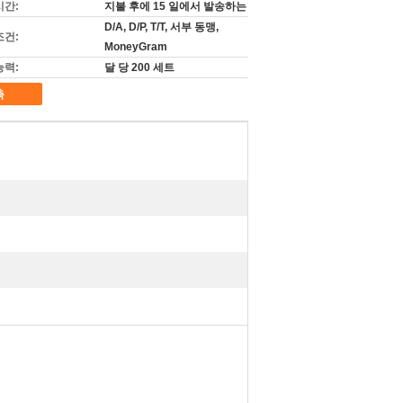
시간:
지불 후에 15 일에서 발송하는
D/A, D/P, T/T, 서부 동맹,
조건:
MoneyGram
능력:
달 당 200 세트
촉