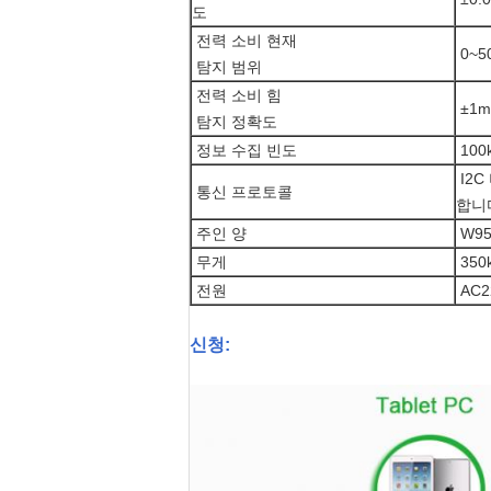
도
전력 소비 현재
0~5
탐지 범위
전력 소비 힘
±1
탐지 정확도
정보 수집 빈도
100k
I2C
통신 프로토콜
합니
주인 양
W95
무게
350
전원
AC2
신청: