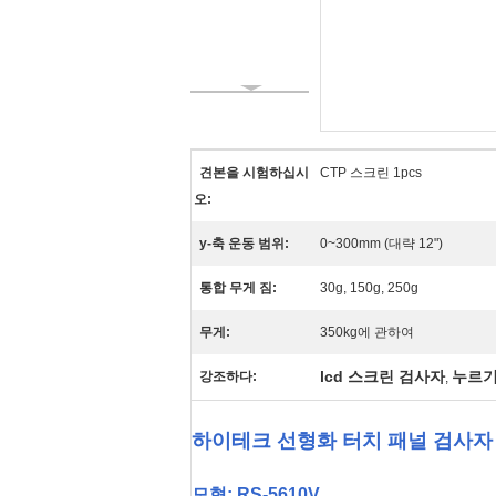
견본을 시험하십시
CTP 스크린 1pcs
오:
y-축 운동 범위:
0~300mm (대략 12")
통합 무게 짐:
30g, 150g, 250g
무게:
350kg에 관하여
lcd 스크린 검사자
누르기
강조하다:
,
하이테크 선형화 터치 패널 검사자
모형: RS-5610V