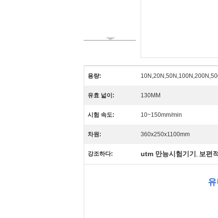
용량:
10N,20N,50N,100N,200N,5
유효 넓이:
130MM
시험 속도:
10~150mm/min
차원:
360x250x1100mm
utm 만능시험기기
보편적
강조하다:
,
유