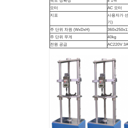
속도 정확성
± 1%
모터
AC 모터
지표
사용자가 선
기)
주 단위 차원 (WxDxH)
360x250x
주 단위 무게
40kg
전원 공급
AC220V 