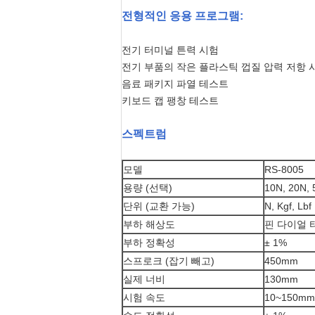
전형적인 응용 프로그램:
전기 터미널 튼력 시험
전기 부품의 작은 플라스틱 껍질 압력 저항 
음료 패키지 파열 테스트
키보드 캡 팽창 테스트
스펙트럼
모델
RS-8005
용량 (선택)
10N, 20N, 
단위 (교환 가능)
N, Kgf, Lbf
부하 해상도
핀 다이얼 타
부하 정확성
± 1%
스프로크 (잡기 빼고)
450mm
실제 너비
130mm
시험 속도
10~150mm