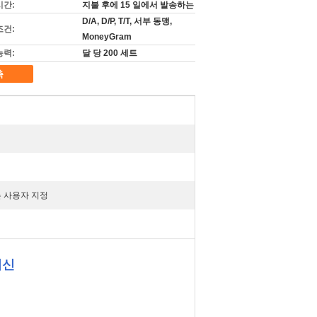
시간:
지불 후에 15 일에서 발송하는
D/A, D/P, T/T, 서부 동맹,
조건:
MoneyGram
능력:
달 당 200 세트
촉
또는 사용자 지정
머신