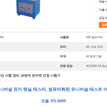
배달 
지불 
공급 
접
00N
뇌졸중:
450 밀리미터
모터:
AC 서보 모터
무게:
40 킬로그램
전원 공급:
AC220V 3A 
인 시험 장비
보편적 전자적 인장 시험기
,
니버설 전자 텐실 테스터, 컴퓨터화된 유니버설 테스트 
모델: RS-8005