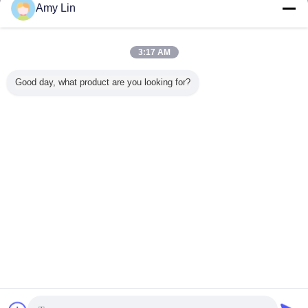
Amy Lin
연락처
밀폐 루프 제어 소프트웨어와 함께 산업용 전자 고무
3:17 AM
튼튼성 테스트 기계
연락처
Good day, what product are you looking for?
1 / 2
언어를 바꾸십시오
Korean
홈
|
우리 에 관한 것
|
저희와 연락
|
사이트맵
|
Privacy Policy
탁상용 전망
Copyright © 2016 - 2026 Infinity Machine International Inc..
All rights reserved.